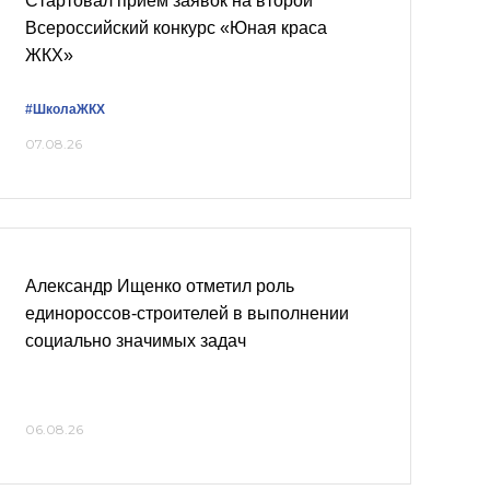
Стартовал приём заявок на второй
Всероссийский конкурс «Юная краса
ЖКХ»
#ШколаЖКХ
07.08.26
Александр Ищенко отметил роль
единороссов-строителей в выполнении
социально значимых задач
06.08.26