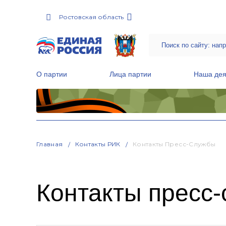
Ростовская область
Местные общественные приемные Партии
Руководитель Региональной обще
Народная программа «Единой России»
О партии
Лица партии
Наша дея
Главная
Контакты РИК
Контакты Пресс-Службы
Контакты пресс