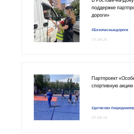
В Ростове-на-Дону
поддержке партпр
дороги»
#Безопасныедороги
07.08.26
Партпроект «Особ
спортивную акцию
#детисовз
#народнаяп
07.08.26