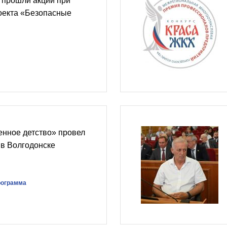
 прошли акции при
оекта «Безопасные
енное детство» провел
 в Волгодонске
рограмма