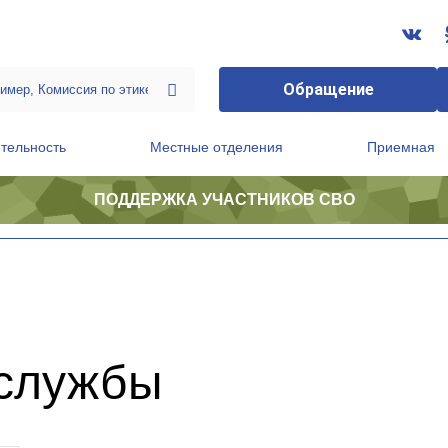
Обращение
ственной приемной Председателя Партии
Президиум регионального политического совета
тельность
Местные отделения
Приемная
ПОДДЕРЖКА УЧАСТНИКОВ СВО
-службы