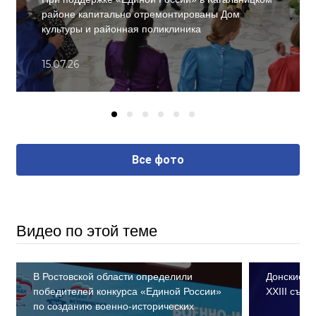
районе капитально отремонтированы Дом
культуры и районная поликлиника
15.07.26
Все фото
Видео по этой теме
В Ростовской области определили
Донские е
победителей конкурса «Единой России»
XXIII съе
по созданию военно-исторических