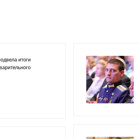
одвела итоги
варительного