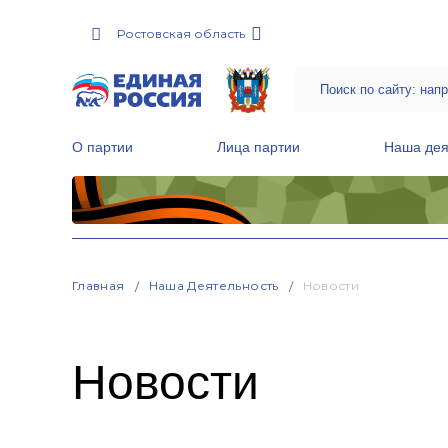
Ростовская область
О партии
Лица партии
Наша дея
Местные общественные приемные Партии
Руководитель Региональной обще
Народная программа «Единой России»
Главная
Наша Деятельность
Новости
Новости