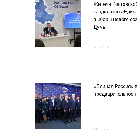
Жители Ростовско
кандидатов «Един
выборы нового со
Думы
01.06.26
«Единая Россия» в
предварительное 
31.05.26