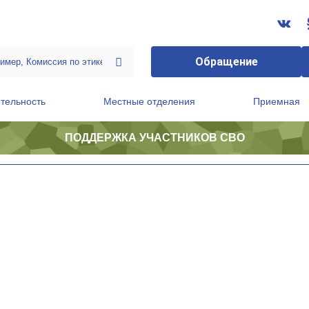
Обращение
тельность
Местные отделения
Приемная
ПОДДЕРЖКА УЧАСТНИКОВ СВО
ственной приемной Председателя Партии
Президиум регионального политического совета