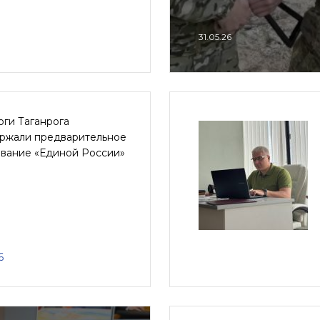
31.05.26
ги Таганрога
ржали предварительное
ование «Единой России»
6