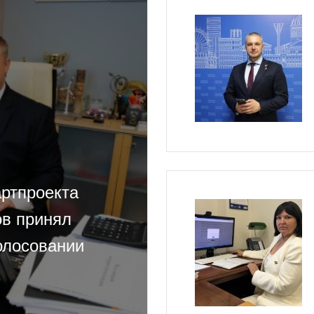
артпроекта
ов принял
олосовании