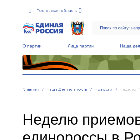
Ростовская область
О партии
Лица партии
Наша дея
Местные общественные приемные Партии
Руководитель Региональной обще
Народная программа «Единой России»
Главная
Наша Деятельность
Новости
Неделю П
Неделю приемов
единороссы в Ро