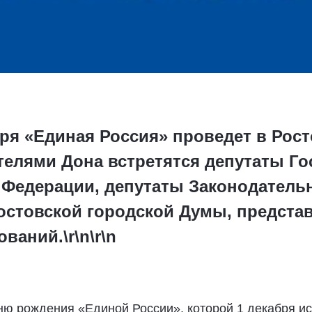
бря «Единая Россия» проведет в Рос
телями Дона встретятся депутаты Г
 Федерации, депутаты Законодатель
Ростовской городской Думы, предста
аний.\r\n\r\n
ю рождения «Единой России», которой 1 декабря ис