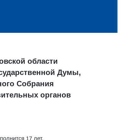
товской области
осударственной Думы,
ного Собрания
вительных органов
полнится 17 лет.