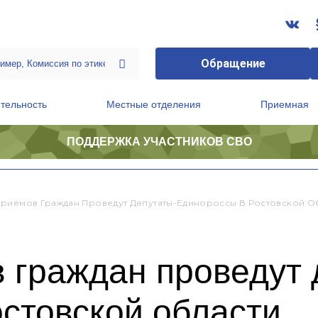
Обращение
тельность
Местные отделения
Приемная
ПОДДЕРЖКА УЧАСТНИКОВ СВО
ственной приемной Председателя Партии
Президиум регионального политического совета
риемов Граждан Проведут Депутаты-Единороссы В Ростовской О
 граждан проведут 
стовской области