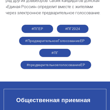
ряд других довыборов. Своих кандидатов донская
«Единая Россия» определит вместе с жителями
через электронное предварительное голосование.
#ПГЕР
#ПГ2024
#ПредварительноеГолосованиеЕР
#ПГ
#предварительноеголосованиеЕР
Общественная приемная