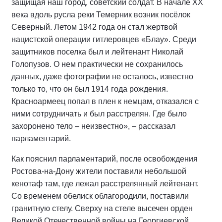
защищая наш город, советский солдат. В начале
XX
века вдоль русла реки Темерник возник посёлок
Северный. Летом 1942 года он стал жертвой
нацистской операции гитлеровцев «Блау». Среди
защитников поселка был и лейтенант Николай
Голопузов. О нем практически не сохранилось
данных, даже фотографии не осталось, известно
только то, что он был 1914 года рождения.
Красноармеец попал в плен к немцам, отказался с
ними сотрудничать и был расстрелян. Где было
захоронено тело – неизвестно», – рассказал
парламентарий.
Как пояснил парламентарий, после освобождения
Ростова-на-Дону жители поставили небольшой
кенотаф там, где лежал расстрелянный лейтенант.
Со временем обелиск облагородили, поставили
гранитную стелу. Сверху на стеле высечен орден
Великой Отечественной войны на Георгиевской