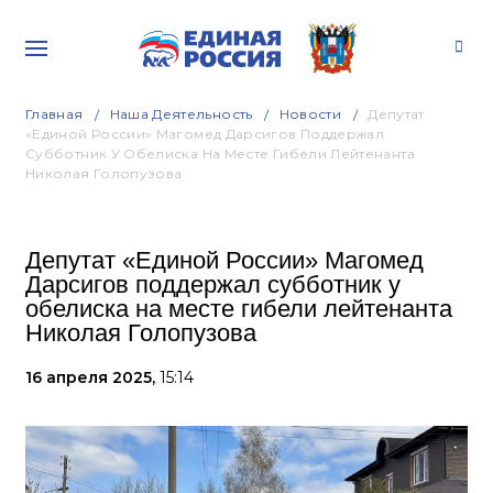
Главная
Наша Деятельность
Новости
Депутат
«Единой России» Магомед Дарсигов Поддержал
Субботник У Обелиска На Месте Гибели Лейтенанта
Николая Голопузова
Депутат «Единой России» Магомед
Дарсигов поддержал субботник у
обелиска на месте гибели лейтенанта
Николая Голопузова
16 апреля 2025,
15:14