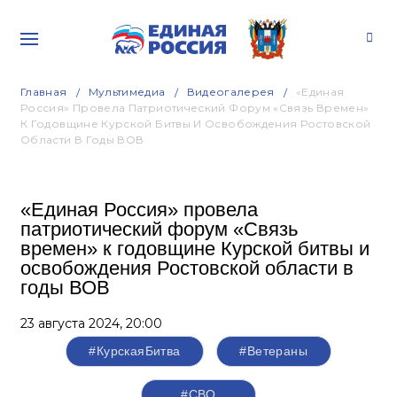
Главная
Мультимедиа
Видеогалерея
«Единая
Россия» Провела Патриотический Форум «Связь Времен»
К Годовщине Курской Битвы И Освобождения Ростовской
Области В Годы ВОВ
«Единая Россия» провела
патриотический форум «Связь
времен» к годовщине Курской битвы и
освобождения Ростовской области в
годы ВОВ
23 августа 2024,
20:00
#КурскаяБитва
#Ветераны
#СВО