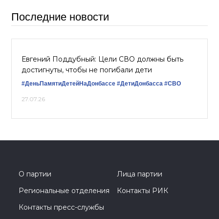
Последние новости
Евгений Поддубный: Цели СВО должны быть
достигнуты, чтобы не погибали дети
#ДеньПамятиДетейНаДонбассе
#ДетиДонбасса
#СВО
27.07.26
О партии
Лица партии
Региональные отделения
Контакты РИК
Контакты пресс-службы