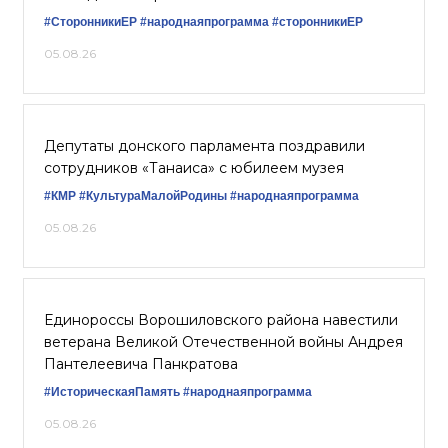
#СторонникиЕР
#народнаяпрограмма
#сторонникиЕР
05.08.26
Депутаты донского парламента поздравили
сотрудников «Танаиса» с юбилеем музея
#КМР
#КультураМалойРодины
#народнаяпрограмма
05.08.26
Единороссы Ворошиловского района навестили
ветерана Великой Отечественной войны Андрея
Пантелеевича Панкратова
#ИсторическаяПамять
#народнаяпрограмма
05.08.26