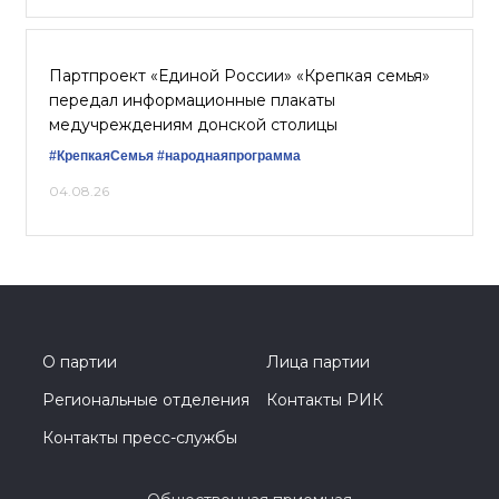
Партпроект «Единой России» «Крепкая семья»
передал информационные плакаты
медучреждениям донской столицы
#КрепкаяСемья
#народнаяпрограмма
04.08.26
О партии
Лица партии
Региональные отделения
Контакты РИК
Контакты пресс-службы