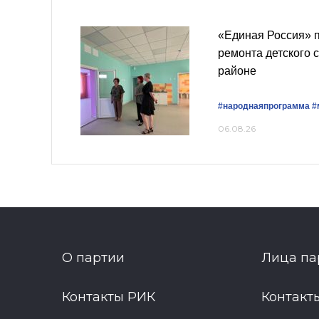
«Единая Россия» 
ремонта детского 
районе
#народнаяпрограмма
#
06.08.26
О партии
Лица па
Контакты РИК
Контакт