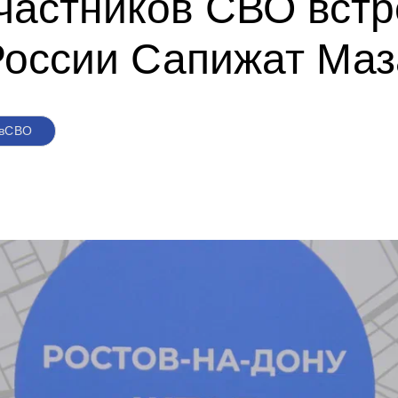
частников СВО встр
России Сапижат Ма
овСВО