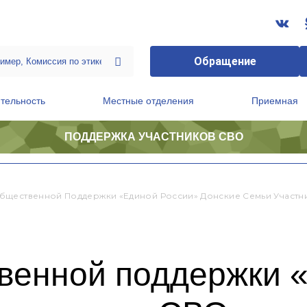
Обращение
тельность
Местные отделения
Приемная
ПОДДЕРЖКА УЧАСТНИКОВ СВО
ственной приемной Председателя Партии
Президиум регионального политического совета
бщественной Поддержки «Единой России» Донские Семьи Участн
венной поддержки 