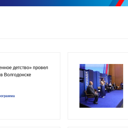
енное детство» провел
 в Волгодонске
рограмма