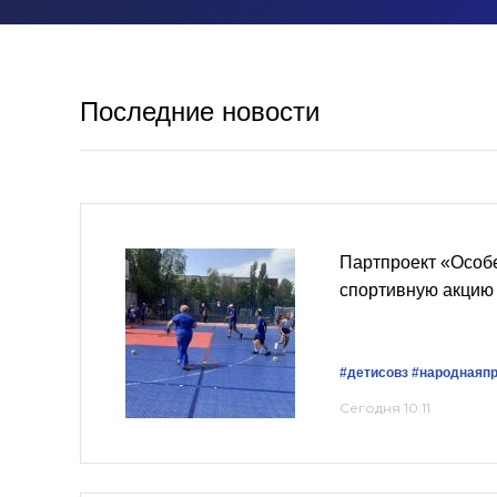
Последние новости
Партпроект «Особ
спортивную акцию
#детисовз
#народнаяп
Сегодня 10:11