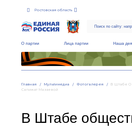
Ростовская область
О партии
Лица партии
Наша дея
Местные общественные приемные Партии
Руководитель Региональной обще
Народная программа «Единой России»
Главная
Мультимедиа
Фотогалерея
В Штабе О
Сапижат Мазаевой
В Штабе общест