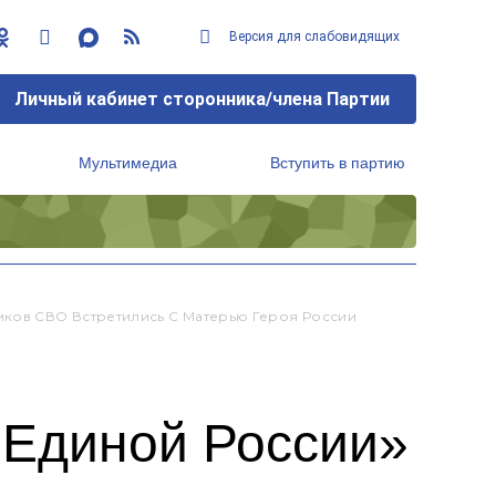
Версия для слабовидящих
Личный кабинет сторонника/члена Партии
Мультимедиа
Вступить в партию
Региональный исполнительный комитет
иков СВО Встретились С Матерью Героя России
«Единой России»