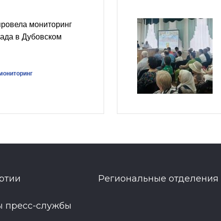
провела мониторинг
сада в Дубовском
мониторинг
ртии
Региональные отделения
ы пресс-службы