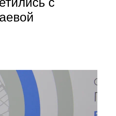
етились с
заевой