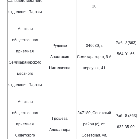
Сальского местного
20
отделения Партии
Местная
общественная
Раб.: 8(863)
Руденко
346630, г.
приемная
564-01-66
Анастасия
Семикаракорск, 5-й
Семикаракорского
Николаевна
переулок, 41
местного
отделения Партии
Местная
общественная
347180, Советский
Раб.: 8 (863)
Грошева
приемная
район (с), ст.
632-35-00
Александра
Советского
Советская, ул.