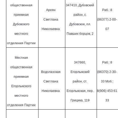
общественная
347410, Дубовский
Ареян
Раб.: 8
приемная
район, с.
Светлана
(86377) 2-00-
Дубовского
Дубовское, пл.
Николаевна
07
местного
Павших борцов, 2
отделения Партии
Местная
347660,
Раб.: 8
общественная
Водолазская
Егорлыкский
(86370) 2-30-
приемная
Светлана
район, ст.
33 Моб.:
Егорлыкского
Николаевна
Егорлыкская, пер.
8(906) 453 61
местного
Грицика, 119
33
отделения Партии