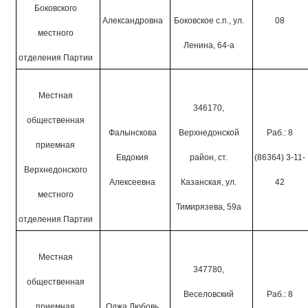
Боковского
Александровна
Боковское с.п., ул.
08
местного
Ленина, 64-а
отделения Партии
Местная
346170,
общественная
Фалынскова
Верхнедонской
Раб.: 8
приемная
Евдокия
район, ст.
(86364) 3-11-
Верхнедонского
Алексеевна
Казанская, ул.
42
местного
Тимирязева, 59а
отделения Партии
Местная
347780,
общественная
Веселовский
Раб.: 8
приемная
Оджа Любовь