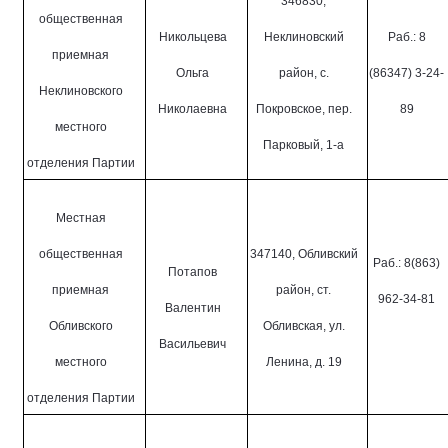
346830,
общественная
Никольцева
Неклиновский
Раб.: 8
приемная
Ольга
район, с.
(86347) 3-24-
Неклиновского
Николаевна
Покровское, пер.
89
местного
Парковый, 1-а
отделения Партии
Местная
общественная
347140, Обливский
Раб.: 8(863)
Потапов
приемная
район, ст.
962-34-81
Валентин
Обливского
Обливская, ул.
Васильевич
местного
Ленина, д. 19
отделения Партии