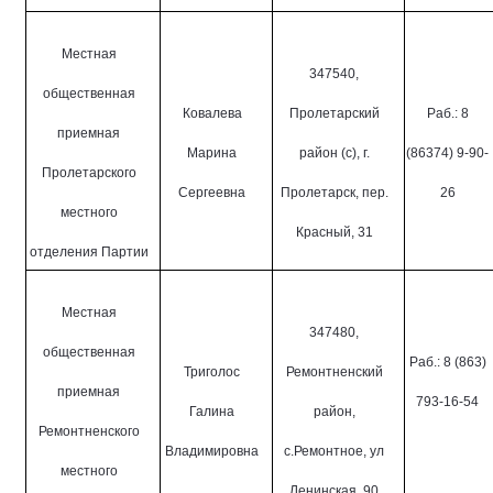
Местная
347540,
общественная
Ковалева
Пролетарский
Раб.: 8
приемная
Марина
район (с), г.
(86374) 9-90-
Пролетарского
Сергеевна
Пролетарск, пер.
26
местного
Красный, 31
отделения Партии
Местная
347480,
общественная
Раб.: 8 (863)
Триголос
Ремонтненский
приемная
793-16-54
Галина
район,
Ремонтненского
Владимировна
с.Ремонтное, ул
местного
Ленинская, 90