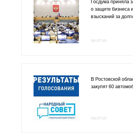
Госдума приняла з
о защите бизнеса 
взысканий за долг
09.07.20
В Ростовской обла
закупят 60 автомо
06.07.20