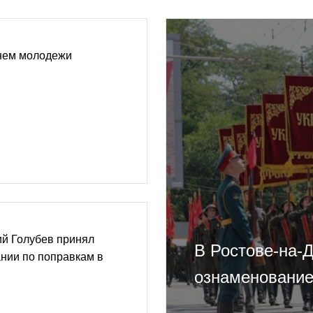
нем молодежи
ий Голубев принял
В Ростове-на-
ании по поправкам в
ознаменование