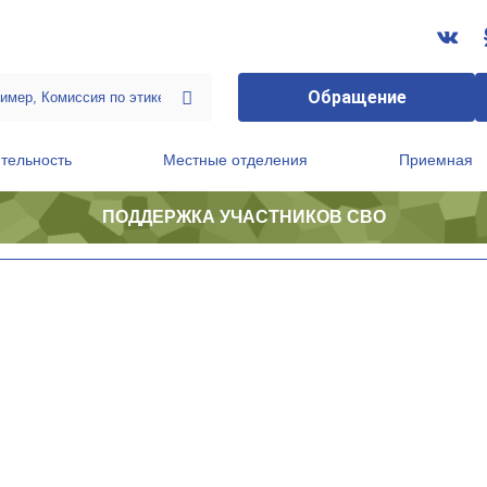
Обращение
тельность
Местные отделения
Приемная
ПОДДЕРЖКА УЧАСТНИКОВ СВО
ственной приемной Председателя Партии
Президиум регионального политического совета