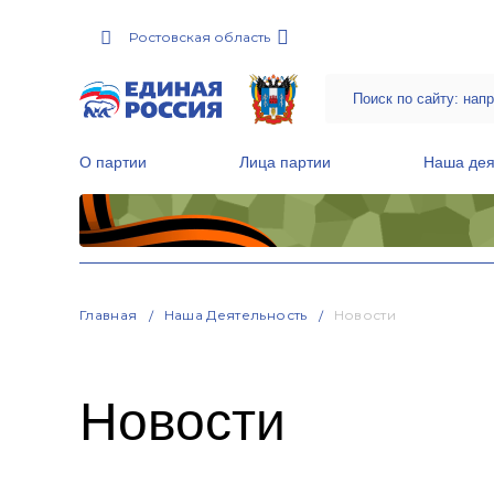
Ростовская область
О партии
Лица партии
Наша дея
Местные общественные приемные Партии
Руководитель Региональной обще
Народная программа «Единой России»
Главная
Наша Деятельность
Новости
Новости