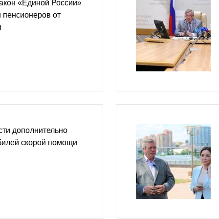
акон «Единой России»
и пенсионеров от
и
сти дополнительно
билей скорой помощи