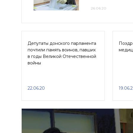
26.06.20
Депутаты донского парламента
Поздр
почтили память воинов, павших
медиц
в годы Великой Отечественной
войны
22.06.20
19.06.