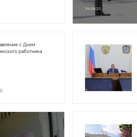
24.06.20
авление с Днем
инского работника
20