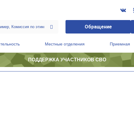
Обращение
тельность
Местные отделения
Приемная
ПОДДЕРЖКА УЧАСТНИКОВ СВО
ственной приемной Председателя Партии
Президиум регионального политического совета