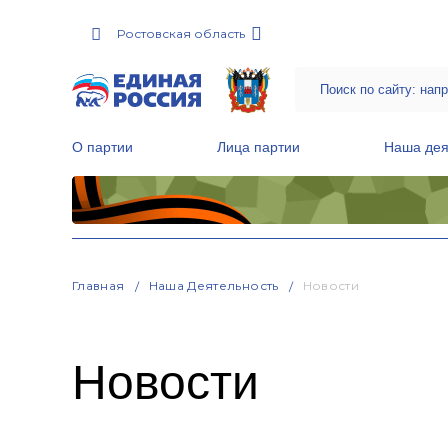
Ростовская область
О партии
Лица партии
Наша дея
Местные общественные приемные Партии
Руководитель Региональной обще
Народная программа «Единой России»
Главная
Наша Деятельность
Новости
Новости