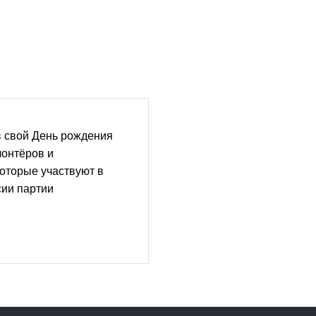
в свой День рождения
лонтёров и
которые участвуют в
сии партии