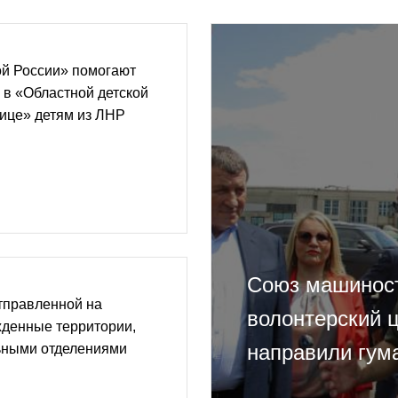
й России» помогают
 в «Областной детской
ице» детям из ЛНР
Союз машиност
тправленной на
волонтерский 
жденные территории,
направили гум
ьными отделениями