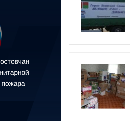
ростовчан
анитарной
 пожара