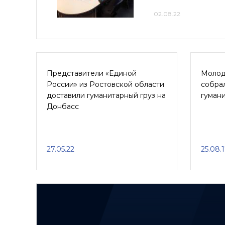
02.08.22
Представители «Единой
Молод
России» из Ростовской области
собрал
доставили гуманитарный груз на
гуман
Донбасс
27.05.22
25.08.