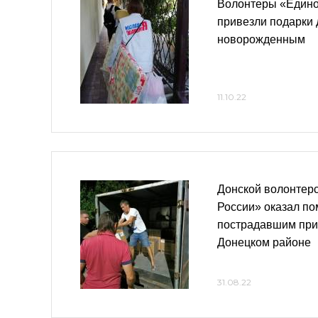
Волонтеры «Едино
привезли подарки 
новорожденным
11.10.22
Донской волонтер
России» оказал п
пострадавшим при 
Донецком районе
31.08.22