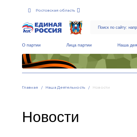
Ростовская область
О партии
Лица партии
Наша дея
Местные общественные приемные Партии
Руководитель Региональной обще
Народная программа «Единой России»
Главная
Наша Деятельность
Новости
Новости