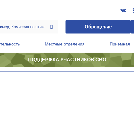
Обращение
тельность
Местные отделения
Приемная
ПОДДЕРЖКА УЧАСТНИКОВ СВО
ственной приемной Председателя Партии
Президиум регионального политического совета