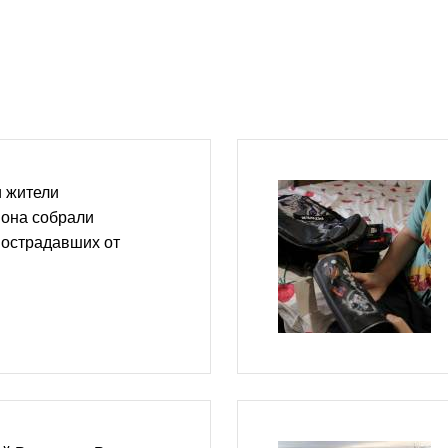
и жители
йона собрали
пострадавших от