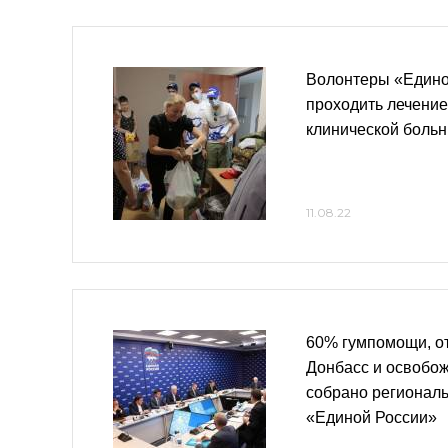
Волонтеры «Едино
проходить лечение
клинической больн
11.08.22
60% гумпомощи, о
Донбасс и освобо
собрано регионал
«Единой России»