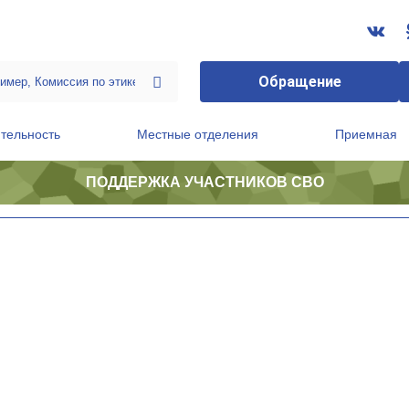
Обращение
тельность
Местные отделения
Приемная
ПОДДЕРЖКА УЧАСТНИКОВ СВО
ственной приемной Председателя Партии
Президиум регионального политического совета