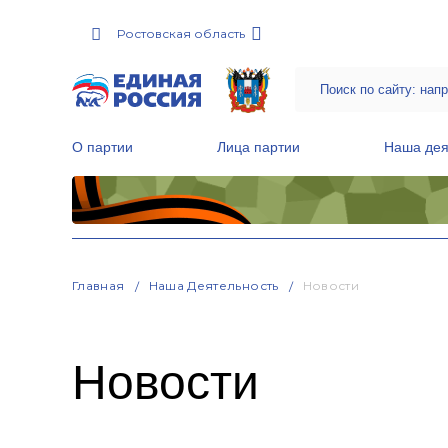
Ростовская область
О партии
Лица партии
Наша дея
Местные общественные приемные Партии
Руководитель Региональной обще
Народная программа «Единой России»
Главная
Наша Деятельность
Новости
Новости