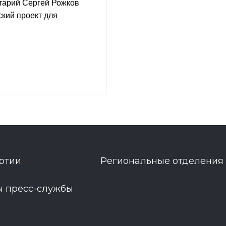
тарий Сергей Рожков
кий проект для
ртии
Региональные отделения
ы пресс-службы