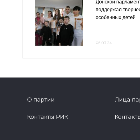
Донской парламен
поддержал творчес
особенных детей
05.03.24
О партии
Лица па
Контакты РИК
Контакт