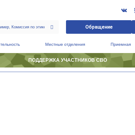
Обращение
тельность
Местные отделения
Приемная
ПОДДЕРЖКА УЧАСТНИКОВ СВО
ственной приемной Председателя Партии
Президиум регионального политического совета