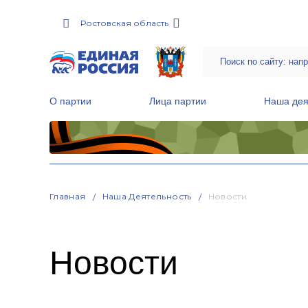
Ростовская область
О партии
Лица партии
Наша дея
Местные общественные приемные Партии
Руководитель Региональной обще
Народная программа «Единой России»
Главная
Наша Деятельность
Новости
Новости