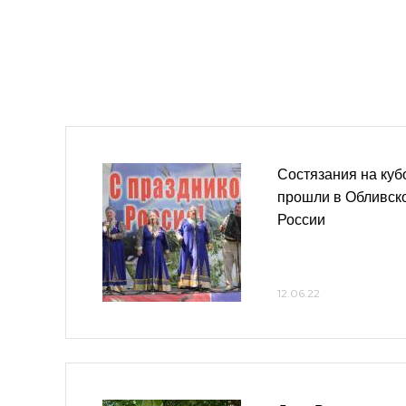
Состязания на куб
прошли в Обливск
России
12.06.22