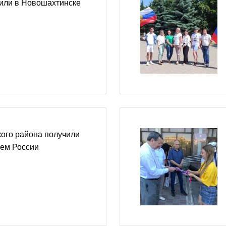
тили в Новошахтинске
ого района получили
нем России