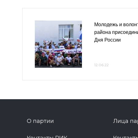
Молодежь и волон
района присоедин
Дня России
12.06.22
О партии
Лица па