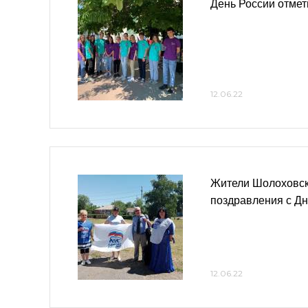
День России отме
12.06.22
Жители Шолоховск
поздравления с Д
12.06.22