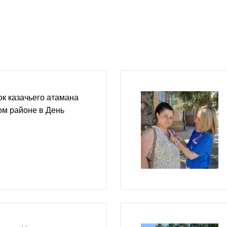
ок казачьего атамана
ом районе в День