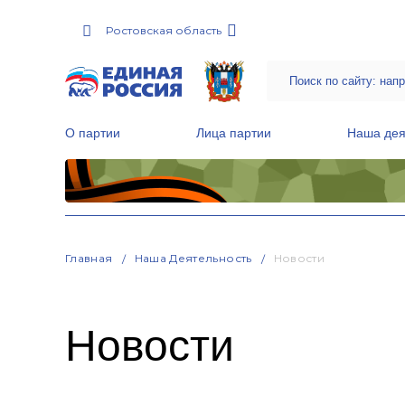
Ростовская область
О партии
Лица партии
Наша дея
Местные общественные приемные Партии
Руководитель Региональной обще
Народная программа «Единой России»
Главная
Наша Деятельность
Новости
Новости