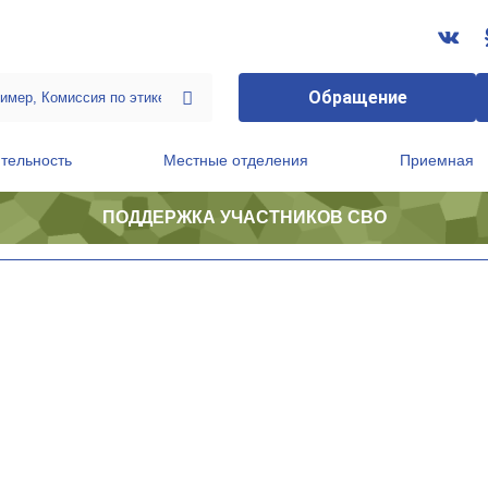
Обращение
тельность
Местные отделения
Приемная
ПОДДЕРЖКА УЧАСТНИКОВ СВО
ственной приемной Председателя Партии
Президиум регионального политического совета