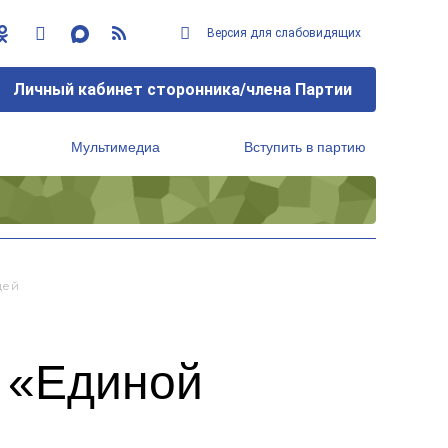
Версия для слабовидящих
Личный кабинет сторонника/члена Партии
Мультимедиа
Вступить в партию
Региональный исполнительный комитет
дей
е «Единой