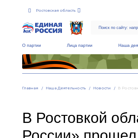
Ростовская область
О партии
Лица партии
Наша дея
Местные общественные приемные Партии
Руководитель Региональной обще
Народная программа «Единой России»
Главная
Наша Деятельность
Новости
В Ростов
В Ростовкой обл
России» прошел