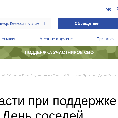
Обращение
тельность
Местные отделения
Приемная
ПОДДЕРЖКА УЧАСТНИКОВ СВО
ственной приемной Председателя Партии
Президиум регионального политического совета
кой Области При Поддержке «Единой России» Прошел День Сосе
асти при поддержк
 День соседей