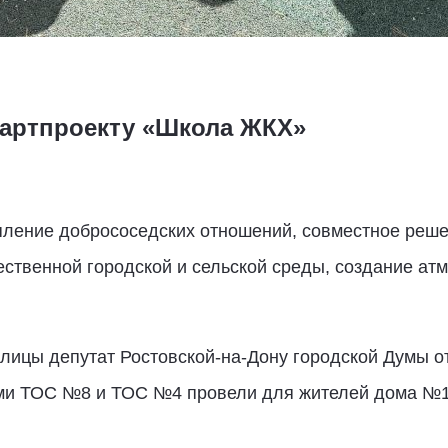
партпроекту «Школа ЖКХ»
пление добрососедских отношений, совместное реше
чественной городской и сельской среды, создание а
олицы депутат Ростовской-на-Дону городской Думы о
ми ТОС №8 и ТОС №4 провели для жителей дома №11