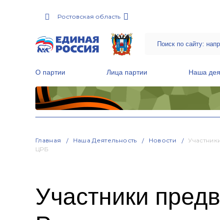
Ростовская область
О партии
Лица партии
Наша дея
Местные общественные приемные Партии
Руководитель Региональной обще
Народная программа «Единой России»
Главная
Наша Деятельность
Новости
Участник
ЦРБ
Участники пред