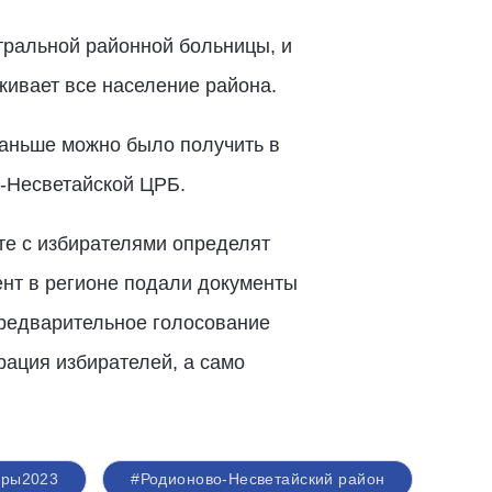
ральной районной больницы, и
живает все население района.
аньше можно было получить в
о-Несветайской ЦРБ.
те с избирателями определят
ент в регионе подали документы
Предварительное голосование
рация избирателей, а само
оры2023
#Родионово-Несветайский район