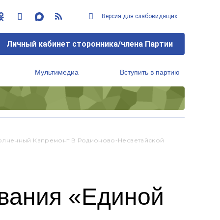
Версия для слабовидящих
Личный кабинет сторонника/члена Партии
Мультимедиа
Вступить в партию
Региональный исполнительный комитет
полненный Капремонт В Родионово-Несветайской
ования «Единой