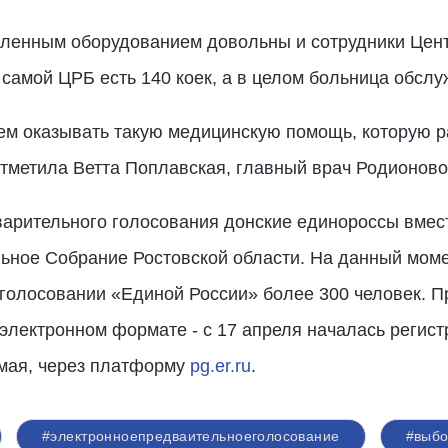
ленным оборудованием довольны и сотрудники Цент
 самой ЦРБ есть 140 коек, а в целом больница обслу
ем оказывать такую медицинскую помощь, которую р
отметила Ветта Поплавская, главный врач Родионов
варительного голосования донские единороссы вмес
льное Собрание Ростовской области. На данный мом
 голосовании «Единой России» более 300 человек. 
 электронном формате - с 17 апреля началась регист
 мая, через платформу
pg.er.ru
.
#электронноепредваительноеголосование
#выб