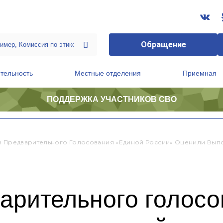
Обращение
тельность
Местные отделения
Приемная
ПОДДЕРЖКА УЧАСТНИКОВ СВО
ственной приемной Председателя Партии
Президиум регионального политического совета
и Предварительного Голосования «Единой России» Оценили Вы
варительного голос