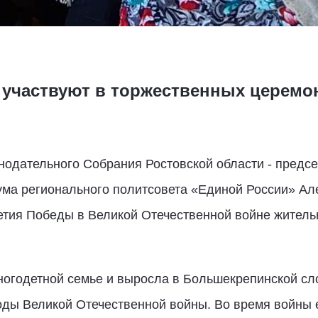
участвуют в торжественных церемон
одательного Собрания Ростовской области - предсе
ума регионального политсовета «Единой России» Ал
етия Победы в Великой Отечественной войне житель
ногодетной семье и выросла в Большекрепинской сло
оды Великой Отечественной войны. Во время войны 