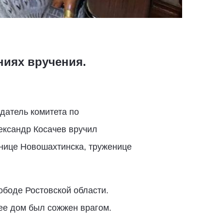
иях вручения.
датель комитета по
ександр Косачев вручил
нице Новошахтинска, труженице
боде Ростовской области.
ее дом был сожжен врагом.