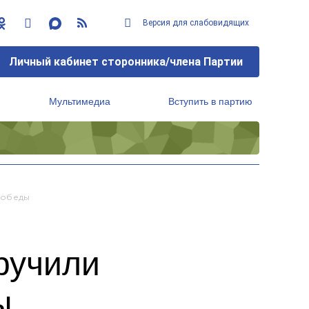
Версия для слабовидящих
Личный кабинет сторонника/члена Партии
Мультимедиа
Вступить в партию
Региональный исполнительный комитет
Победы
ручили
ы