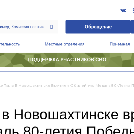
Обращение
тельность
Местные отделения
Приемная
ПОДДЕРЖКА УЧАСТНИКОВ СВО
ственной приемной Председателя Партии
Президиум регионального политического совета
е Тыла В Новошахтинске Вручили Юбилейную Медаль 80-Летия 
 в Новошахтинске в
ль 80-летия Побед