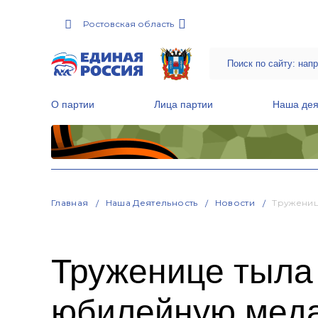
Ростовская область
О партии
Лица партии
Наша дея
Местные общественные приемные Партии
Руководитель Региональной обще
Народная программа «Единой России»
Главная
Наша Деятельность
Новости
Тружениц
Труженице тыла
юбилейную меда