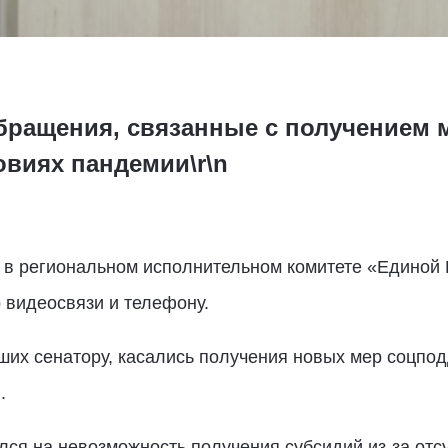
бращения, связанные с получением 
овиях пандемии\r\n
 в региональном исполнительном комитете «Единой 
 видеосвязи и телефону.
ших сенатору, касались получения новых мер соцпод
.
ся на невозможность получения субсидий из-за отсу