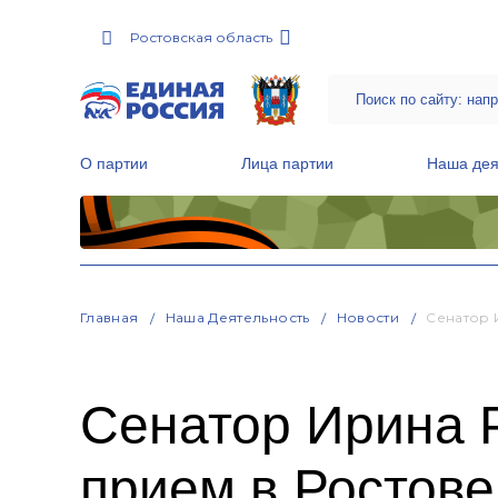
Ростовская область
О партии
Лица партии
Наша дея
Местные общественные приемные Партии
Руководитель Региональной обще
Народная программа «Единой России»
Главная
Наша Деятельность
Новости
Сенатор 
Сенатор Ирина 
прием в Ростове