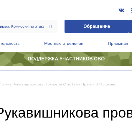
Обращение
тельность
Местные отделения
Приемная
ПОДДЕРЖКА УЧАСТНИКОВ СВО
ственной приемной Председателя Партии
Президиум регионального политического совета
Ирина Рукавишникова Провела Он-Лайн Прием В Ростове
Рукавишникова пров