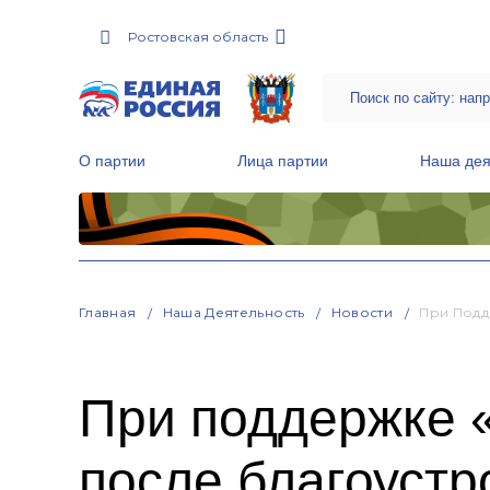
Ростовская область
О партии
Лица партии
Наша дея
Местные общественные приемные Партии
Руководитель Региональной обще
Народная программа «Единой России»
Главная
Наша Деятельность
Новости
При Подд
При поддержке 
после благоустр