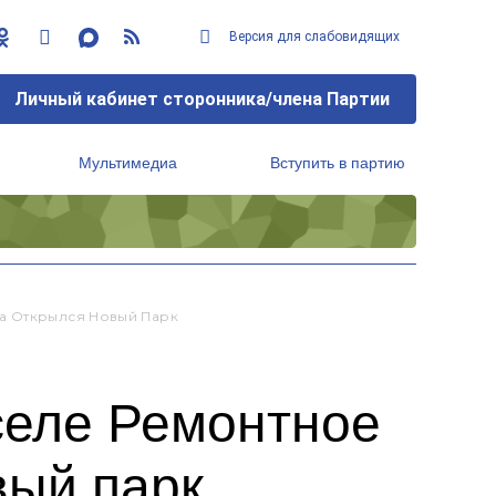
Версия для слабовидящих
Личный кабинет сторонника/члена Партии
Мультимедиа
Вступить в партию
Региональный исполнительный комитет
ва Открылся Новый Парк
селе Ремонтное
вый парк