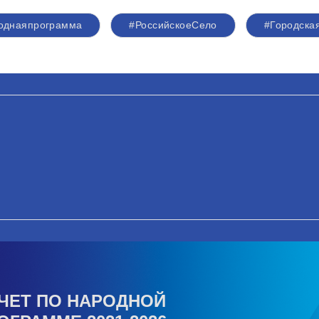
однаяпрограмма
#РоссийскоеСело
#Городска
ЧЕТ ПО НАРОДНОЙ