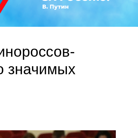
инороссов-
о значимых