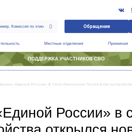
Обращение
тельность
Местные отделения
Приемная
ПОДДЕРЖКА УЧАСТНИКОВ СВО
ственной приемной Председателя Партии
Президиум регионального политического совета
ержке «Единой России» В Селе Ремонтное После Благоустройст
«Единой России» в 
ойства открылся но