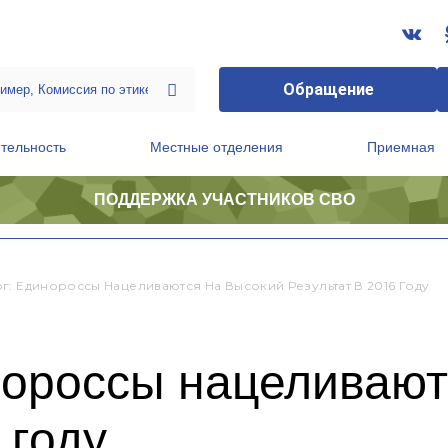
Обращение
тельность
Местные отделения
Приемная
ПОДДЕРЖКА УЧАСТНИКОВ СВО
ственной приемной Председателя Партии
Президиум регионального политического совета
г: Единороссы Нацеливаются На Высокий Результат В 2016 Году
нороссы нацеливают
 году