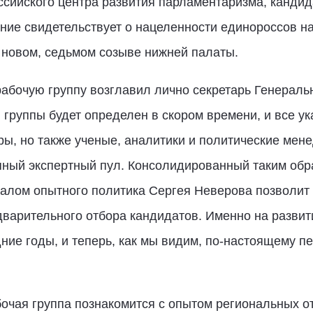
сийского центра развития парламентаризма, кандид
ение свидетельствует о нацеленности единороссов н
 новом, седьмом созыве нижней палаты.
рабочую группу возглавил лично секретарь Генераль
руппы будет определен в скором времени, и все ука
ы, но также ученые, аналитики и политические мене
ный экспертный пул. Консолидированный таким обр
чалом опытного политика Сергея Неверова позволит
варительного отбора кандидатов. Именно на развит
ние годы, и теперь, как мы видим, по-настоящему пер
бочая группа познакомится с опытом региональных 