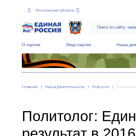
Ростовская область
О партии
Лица партии
Наша дея
Местные общественные приемные Партии
Руководитель Региональной обще
Народная программа «Единой России»
Главная
Наша Деятельность
Новости
Политоло
Политолог: Еди
результат в 2016