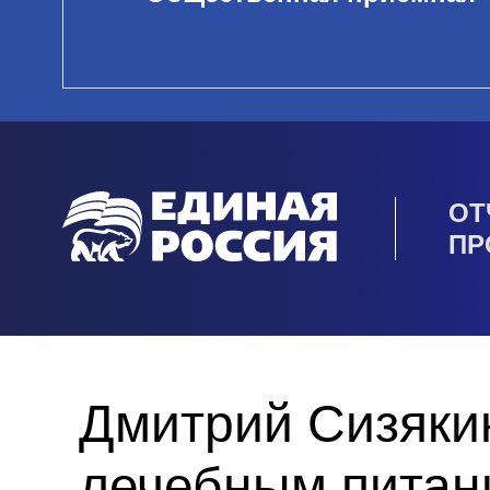
ОТ
ПР
Дмитрий Сизяки
лечебным питан