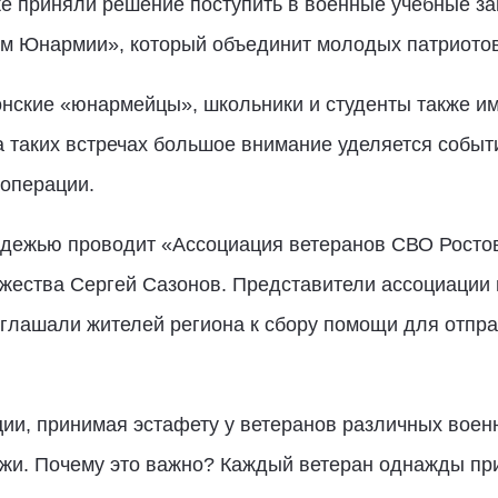
кже приняли решение поступить в военные учебные з
ом Юнармии», который объединит молодых патриотов
онские «юнармейцы», школьники и студенты также и
а таких встречах большое внимание уделяется событ
 операции.
одежью проводит «Ассоциация ветеранов СВО Ростов
жества Сергей Сазонов. Представители ассоциации 
риглашали жителей региона к сбору помощи для отп
ии, принимая эстафету у ветеранов различных воен
ежи. Почему это важно? Каждый ветеран однажды пр