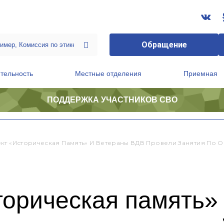
Обращение
тельность
Местные отделения
Приемная
ПОДДЕРЖКА УЧАСТНИКОВ СВО
ственной приемной Председателя Партии
Президиум регионального политического совета
кт «Историческая Память» И Ветераны ВДВ Провели Занятия По 
торическая память»