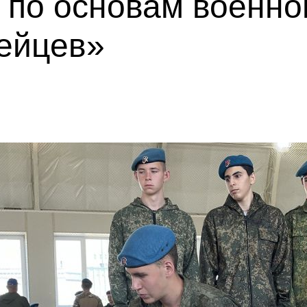
 по основам военн
ейцев»