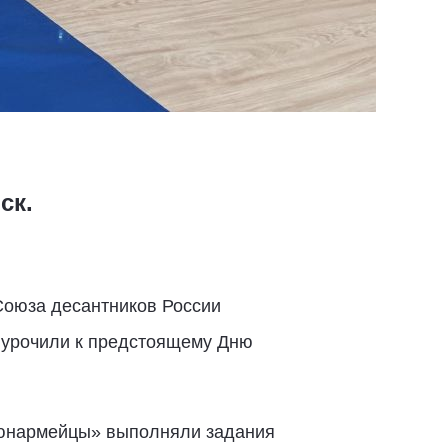
ск.
Союза десантников России
иурочили к предстоящему Дню
«юнармейцы» выполняли задания