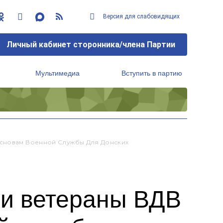
Версия для слабовидящих
Личный кабинет сторонника/члена Партии
Мультимедиа
Вступить в партию
Региональный исполнительный комитет
Основам Военной Службы Для Донских
 и ветераны ВДВ