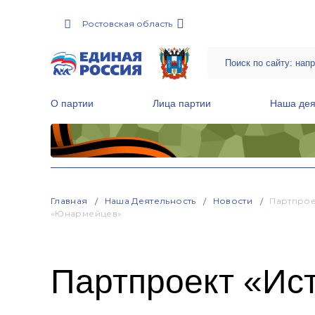
Ростовская область
О партии
Лица партии
Наша дея
Местные общественные приемные Партии
Руководитель Региональной обще
Народная программа «Единой России»
Главная
Наша Деятельность
Новости
Партпрое
«юнармейцев»
Партпроект «Ис