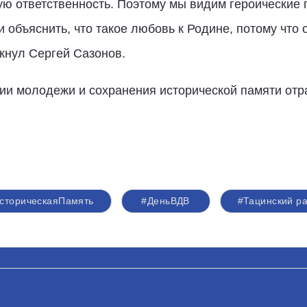
кую ответственность. Поэтому мы видим героические 
и объяснить, что такое любовь к Родине, потому что 
ркнул Сергей Сазонов.
ии молодежи и сохранения исторической памяти отр
сторическаяПамять
#ДеньВДВ
#Тацинский р