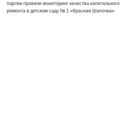
партии провели мониторинг качества капитального
ремонта в детском саду № 1 «Красная Шапочка».
Участники мониторинга изучили состояние всех
помещений дошкольного учреждения. Особое
внимание уделялось не только качеству
строительных и отделочных работ, но и тому,
насколько обновлённое пространство отвечает
требованиям комфорта и безопасности для детей.
По итогам комиссия отметила, что ремонт выполнен
на высоком уровне. Все помещения заметно
преобразились, пространство организовано с учётом
потребностей малышей.
«Очень важно, чтобы дети находились в комфортных
и безопасных условиях, а обновлённый детский сад
радовал и ребят, и воспитателей, и родителей.
Сегодня мы убедились, что капитальный ремонт