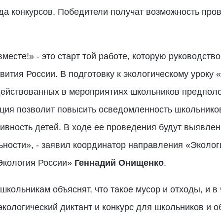
яда конкурсов. Победители получат возможность про
есте!» - это старт той работе, которую руководство
ития России. В подготовку к экологическому уроку
адействованных в мероприятиях школьников предполо
кция позволит повысить осведомленность школьников
тивность детей. В ходе ее проведения будут выявле
ьности», - заявил координатор направления «Эколо
Экология России»
Геннадий Онищенко
.
кольникам объяснят, что такое мусор и отходы, и в 
экологический диктант и конкурс для школьников и 