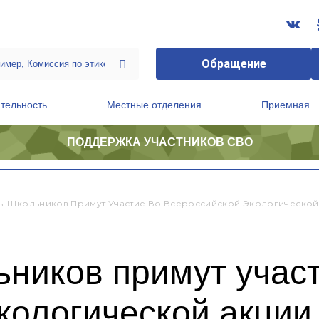
Обращение
тельность
Местные отделения
Приемная
ПОДДЕРЖКА УЧАСТНИКОВ СВО
ственной приемной Председателя Партии
Президиум регионального политического совета
 Школьников Примут Участие Во Всероссийской Экологической 
ников примут участ
экологической акци