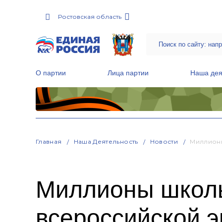
Ростовская область
О партии
Лица партии
Наша дея
Местные общественные приемные Партии
Руководитель Региональной обще
Народная программа «Единой России»
Главная
Наша Деятельность
Новости
Миллионы
Миллионы школь
всероссийской 