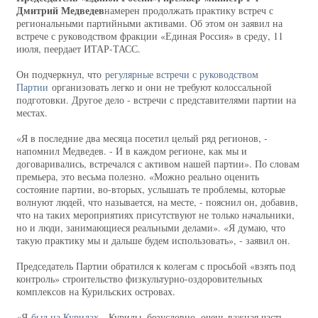
Дмитрий Медведев
намерен продолжать практику встреч с
региональными партийными активами. Об этом он заявил на
встрече с руководством фракции «Единая Россия» в среду, 11
июля, пеердает ИТАР-ТАСС.
Он подчеркнул, что
регулярные встречи с руководством
Партии
организовать легко и они не требуют колоссальной
подготовки. Другое дело - встречи с представителями партии на
местах.
«Я в последние два месяца посетил целый ряд регионов, -
напомнил Медведев. - И в каждом регионе, как мы и
договаривались, встречался с активом нашей партии». По словам
премьера, это весьма полезно. «Можно реально оценить
состояние партии, во-вторых, услышать те проблемы, которые
волнуют людей, что называется, на месте, - пояснил он, добавив,
что на таких мероприятиях присутствуют не только начальники,
но и люди, занимающиеся реальными делами». «Я думаю, что
такую практику мы и дальше будем использовать», - заявил он.
Председатель Партии обратился к колегам с просьбой «взять под
контроль» строительство физкультурно-оздоровительных
комплексов на Курильских островах.
«Я
был на Курилах
- Курилы, безусловно, очень важная часть