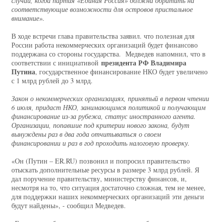
случай, когда партия «Единая Россия» должна обратить на
соответствующие возможности для островов пристальное
внимание».
В ходе встречи глава правительства заявил. что полезная для
России работа некоммерческих организаций будет финансово
поддержана со стороны государства. Медведев напомнил, что в
президента РФ Владимира
соответствии с инициативой
Путина
, государственное финансирование НКО будет увеличено
с 1 млрд рублей до 3 млрд.
Закон о некоммерческих организациях, принятый в первом чтении
6 июля, придаст НКО, занимающимся политикой и получающим
финансирование из-за рубежа, статус иностранного агента.
Организации, попавшие под критерии нового закона, будут
вынуждены раз в два года отчитываться о своем
финансировании и раз в год проходить налоговую проверку.
«Он (Путин – ER.RU) позвонил и попросил правительство
отыскать дополнительные ресурсы в размере 3 млрд рублей. Я
дал поручение правительству, министерству финансов, и,
несмотря на то, что ситуация достаточно сложная, тем не менее,
для поддержки наших некоммерческих организаций эти деньги
будут найдены», - сообщил Медведев.