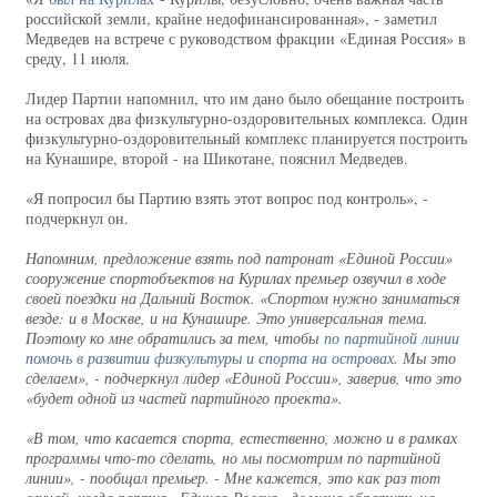
российской земли, крайне недофинансированная», - заметил
Медведев на встрече с руководством фракции «Единая Россия» в
среду, 11 июля.
Лидер Партии напомнил, что им дано было обещание построить
на островах два физкультурно-оздоровительных комплекса. Один
физкультурно-оздоровительный комплекс планируется построить
на Кунашире, второй - на Шикотане, пояснил Медведев.
«Я попросил бы Партию взять этот вопрос под контроль», -
подчеркнул он.
Напомним, предложение взять под патронат «Единой России»
сооружение спортобъектов на Курилах премьер озвучил в ходе
своей поездки на Дальний Восток. «Спортом нужно заниматься
везде: и в Москве, и на Кунашире. Это универсальная тема.
Поэтому ко мне обратились за тем, чтобы
по партийной линии
помочь в развитии физкультуры и спорта на островах
. Мы это
сделаем», - подчеркнул лидер «Единой России», заверив, что это
«будет одной из частей партийного проекта».
«В том, что касается спорта, естественно, можно и в рамках
программы что-то сделать, но мы посмотрим по партийной
линии», - пообщал премьер. - Мне кажется, это как раз тот