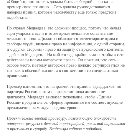
«Общий принцип: сеть должна быть свободной, - высказал
премьер свою позицию. - Сеть должна руководствоваться
набором правил, которые человечеству еще только предстоит
выработать».
По словам Медведева, это сложный процесс, потому что нельзя
зарегулировать все и в то же время нельзя все оставить вне
легального поля. «Должны соблюдаться элементарные права и
свободы людей, включая право на информацию, с одной стороны,
и с другой стороны - право на защиту от вредоносного контента,
- добавил Медведев. - На мой взгляд, крайне важно, чтобы в сети
действовали нормы авторского права». Он пояснил, что сеть -
особое место, поэтому авторское право должно регулироваться не
так, как в обычной жизни, а в соответствии со специальными
правилами».
Премьер напомнил, что направлял эти правила «двадцатке», но
партнеры России в этом направлении пока активно не
двигаются. Медведев высказал пожелание, чтобы «Единая
Россия» продвигала бы сформулированные им соответствующие
предложения на международном уровне.
Проект закона вводит процедуру, позволяющую блокировать
интернет-ресурсы с детской порнографией, рекламой наркотиков
и призывами к суициду. Владельцы сайтов с подобной