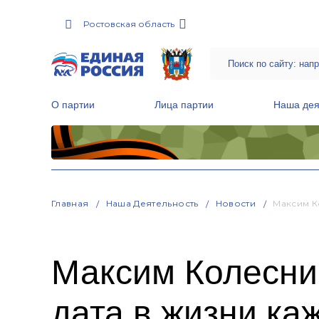
Ростовская область
О партии
Лица партии
Наша дея
Местные общественные приемные Партии
Руководитель Региональной обще
Народная программа «Единой России»
Главная
Наша Деятельность
Новости
Максим К
Максим Колесник
дата в жизни ка