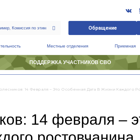
Обращение
тельность
Местные отделения
Приемная
ПОДДЕРЖКА УЧАСТНИКОВ СВО
ственной приемной Председателя Партии
Президиум регионального политического совета
олесников: 14 Февраля – Это Особенная Дата В Жизни Каждого Р
ов: 14 февраля – э
ждого ростовчанина