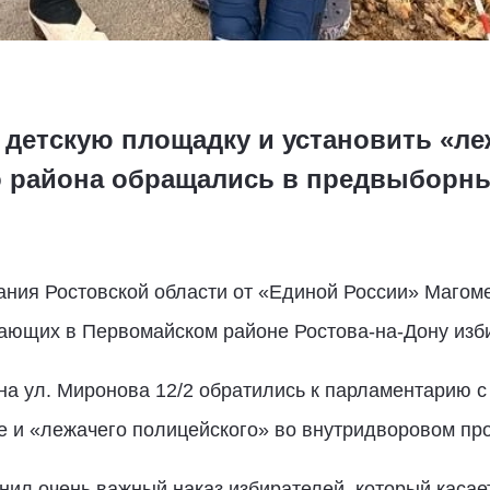
 детскую площадку и установить «ле
о района обращались в предвыборны
ания Ростовской области от «Единой России» Магом
ающих в Первомайском районе Ростова-на-Дону изб
а ул. Миронова 12/2 обратились к парламентарию с
е и «лежачего полицейского» во внутридворовом про
ил очень важный наказ избирателей, который касает