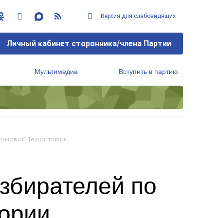
Версия для слабовидящих
Личный кабинет сторонника/члена Партии
Мультимедиа
Вступить в партию
Региональный исполнительный комитет
домовой Территории
збирателей по
тории