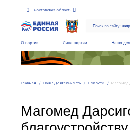
Ростовская область
О партии
Лица партии
Наша дея
Местные общественные приемные Партии
Руководитель Региональной обще
Народная программа «Единой России»
Главная
Наша Деятельность
Новости
Магомед 
Магомед Дарсиго
благоустройству