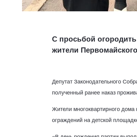
С просьбой огородить
жители Первомайског
Депутат Законодательного Собр
полученный ранее наказ прожив
Жители многоквартирного дома н
ограждений на детской площадк
«В день рождения партии выполн