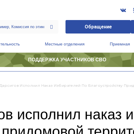
Обращение
тельность
Местные отделения
Приемная
ПОДДЕРЖКА УЧАСТНИКОВ СВО
ственной приемной Председателя Партии
Президиум регионального политического совета
Дарсигов Исполнил Наказ Избирателей По Благоустройству При
в исполнил наказ и
 придомовой терри