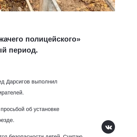
жачего полицейского»
й период.
ед Дарсигов выполнил
ирателей.
 просьбой об установке
езде.
ся безопасности детей. Считаю,