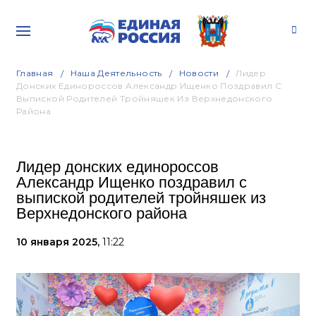
Главная
Наша Деятельность
Новости
Лидер
Донских Единороссов Александр Ищенко Поздравил С
Выпиской Родителей Тройняшек Из Верхнедонского
Района
Лидер донских единороссов
Александр Ищенко поздравил с
выпиской родителей тройняшек из
Верхнедонского района
10 января 2025,
11:22