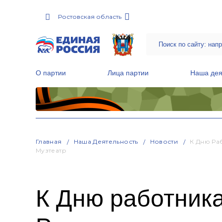
Ростовская область
О партии
Лица партии
Наша дея
Местные общественные приемные Партии
Руководитель Региональной обще
Народная программа «Единой России»
Главная
Наша Деятельность
Новости
К Дню Ра
Музтеатр
К Дню работника