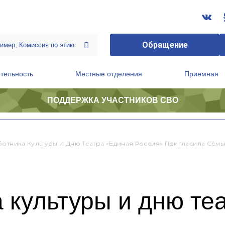
Обращение
тельность
Местные отделения
Приемная
ПОДДЕРЖКА УЧАСТНИКОВ СВО
ственной приемной Председателя Партии
Президиум регионального политического совета
ботника Культуры И Дню Театра «Единая Россия» Пригласила Сем
 культуры и дню те