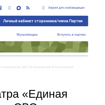
Версия для слабовидящих
Личный кабинет сторонника/члена Партии
Мультимедиа
Вступить в партию
Региональный исполнительный комитет
ьи Участников СВО На Экскурсию В Ростовский
атра «Единая