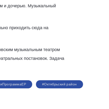
ом и дочерью. Музыкальный
льно приходить сюда на
товским музыкальным театром
еатральных постановок. Задача
аяПрограммаЕР
#Октябрьский район