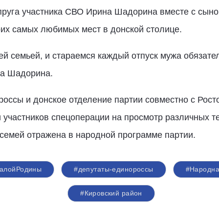
упруга участника СВО Ирина Шадорина вместе с сын
оих самых любимых мест в донской столице.
й семьей, и стараемся каждый отпуск мужа обязате
на Шадорина.
россы и донское отделение партии совместно с Рос
 участников спецоперации на просмотр различных т
 семей отражена в народной программе партии.
МалойРодины
#депутаты-единороссы
#Народн
#Кировский район