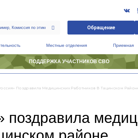
Обращение
тельность
Местные отделения
Приемная
ПОДДЕРЖКА УЧАСТНИКОВ СВО
ственной приемной Председателя Партии
Президиум регионального политического совета
Россия» Поздравила Медицинских Работников В Тацинском Район
» поздравила медиц
ацинском районе