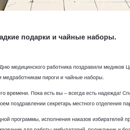
адкие подарки и чайные наборы.
 Дню медицинского работника поздравили медиков 
и медработникам пироги и чайные наборы.
о времени. Пока есть вы – всегда есть надежда! Спа
своем поздравлении секретарь местного отделения п
дной программы, исполнения наказов избирателей п
рование для работы амбулаторий, поликлиник и бол