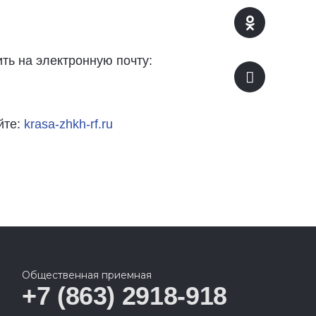
ить на электронную почту:
йте:
krasa-zhkh-rf.ru
Общественная приемная
+7 (863) 2918-918