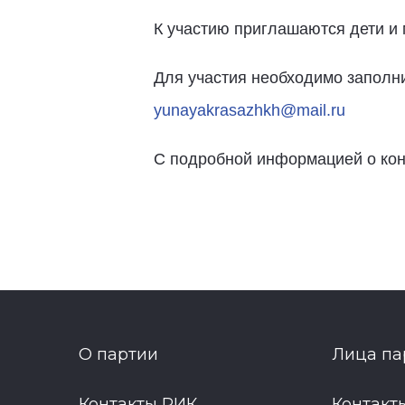
К участию приглашаются дети и м
Для участия необходимо заполнит
yunayakrasazhkh@mail.ru
С подробной информацией о конк
О партии
Лица па
Контакты РИК
Контакт