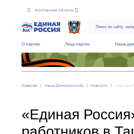
Ростовская область
О партии
Лица партии
Наша дея
Местные общественные приемные Партии
Руководитель Региональной обще
Народная программа «Единой России»
Главная
Наша Деятельность
Новости
«Единая 
«Единая Россия
работников в Т