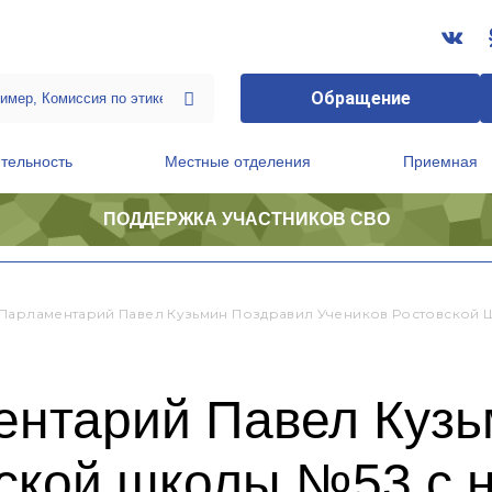
Обращение
тельность
Местные отделения
Приемная
ПОДДЕРЖКА УЧАСТНИКОВ СВО
ственной приемной Председателя Партии
Президиум регионального политического совета
Парламентарий Павел Кузьмин Поздравил Учеников Ростовской
ентарий Павел Кузь
вской школы №53 с