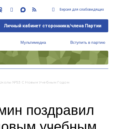
Версия для слабовидящих
Личный кабинет сторонника/члена Партии
Мультимедиа
Вступить в партию
Региональный исполнительный комитет
 Школы №53 С Новым Учебным Годом
мин поздравил
 новым учебным