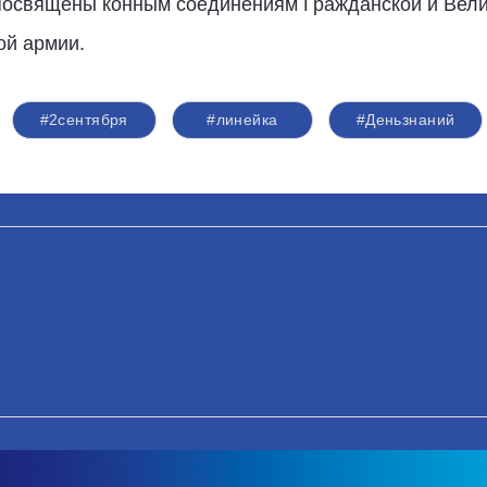
 посвящены конным соединениям Гражданской и Вели
ой армии.
#2сентября
#линейка
#Деньзнаний