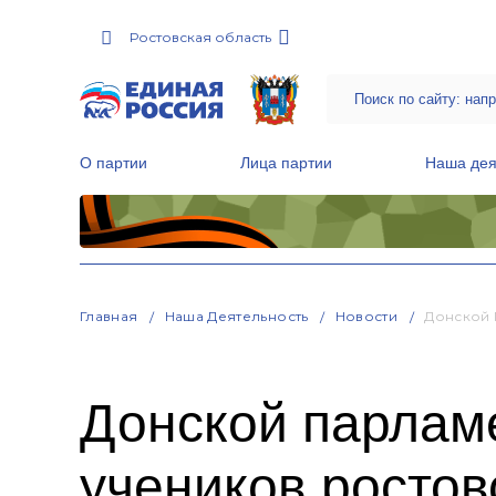
Ростовская область
О партии
Лица партии
Наша дея
Местные общественные приемные Партии
Руководитель Региональной обще
Народная программа «Единой России»
Главная
Наша Деятельность
Новости
Донской 
Донской парлам
учеников росто