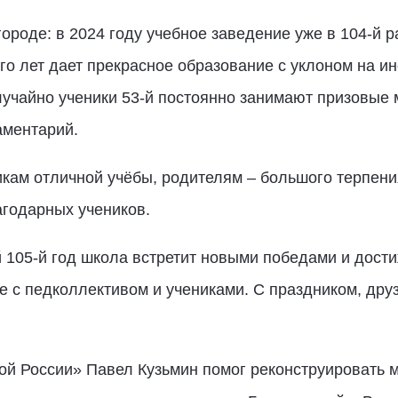
ороде: в 2024 году учебное заведение уже в 104-й р
ого лет дает прекрасное образование с уклоном на и
учайно ученики 53-й постоянно занимают призовые м
аментарий.
кам отличной учёбы, родителям – большого терпени
агодарных учеников.
105-й год школа встретит новыми победами и дости
 с педколлективом и учениками. С праздником, друз
й России» Павел Кузьмин помог реконструировать м