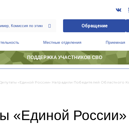
Обращение
тельность
Местные отделения
Приемная
ПОДДЕРЖКА УЧАСТНИКОВ СВО
ственной приемной Председателя Партии
Президиум регионального политического совета
Депутаты «Единой России» Наградили Победителей Областного 
ты «Единой России»