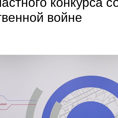
астного конкурса с
твенной войне