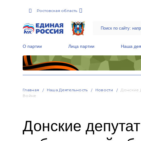
Ростовская область
О партии
Лица партии
Наша дея
Местные общественные приемные Партии
Руководитель Региональной обще
Народная программа «Единой России»
Главная
Наша Деятельность
Новости
Донские 
Войне
Донские депута