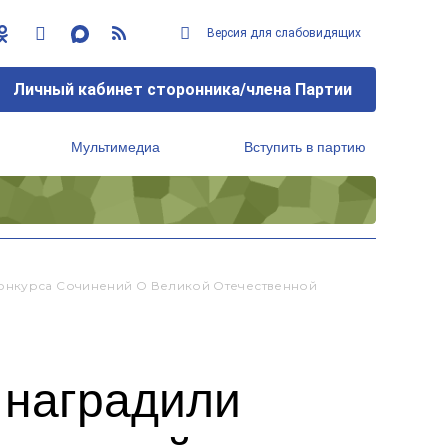
Версия для слабовидящих
Личный кабинет сторонника/члена Партии
Мультимедиа
Вступить в партию
Региональный исполнительный комитет
Конкурса Сочинений О Великой Отечественной
 наградили