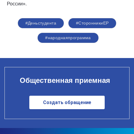
России».
#Деньстудента
#СторонникиЕР
#народнаяпрограмма
Общественная приемная
Создать обращение