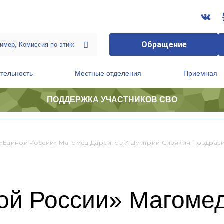
Обращение
тельность
Местные отделения
Приемная
ПОДДЕРЖКА УЧАСТНИКОВ СВО
ственной приемной Председателя Партии
Президиум регионального политического совета
 «Единой России» Магомед Дарсигов И Дмитрий Сизякин Поздра
ой России» Магомед