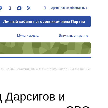
Версия для слабовидящих
Личный кабинет сторонника/члена Партии
Мультимедиа
Вступить в партию
Региональный исполнительный комитет
вили Семьи Участников СВО С Международным Женским
 Дарсигов и