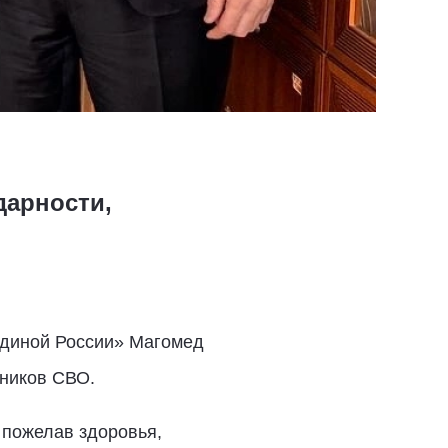
дарности,
Единой России» Магомед
тников СВО.
 пожелав здоровья,