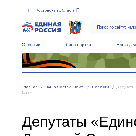
Ростовская область
О партии
Лица партии
Наша дея
Местные общественные приемные Партии
Руководитель Региональной обще
Народная программа «Единой России»
Главная
Наша Деятельность
Новости
Депутаты
Днем
Депутаты «Един