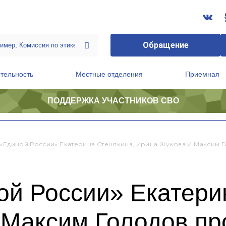
Обращение
тельность
Местные отделения
Приемная
ПОДДЕРЖКА УЧАСТНИКОВ СВО
ственной приемной Председателя Партии
Президиум регионального политического совета
 «Единой России» Екатерина Стенякина, Ирина Жукова И Максим 
ой России» Екатери
 Максим Голодов пр