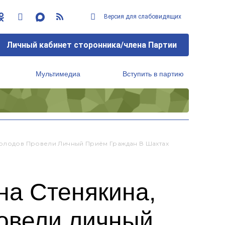
Версия для слабовидящих
Личный кабинет сторонника/члена Партии
Мультимедиа
Вступить в партию
Региональный исполнительный комитет
Голодов Провели Личный Приём Граждан В Шахтах
на Стенякина,
овели личный