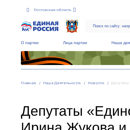
Ростовская область
О партии
Лица партии
Наша дея
Местные общественные приемные Партии
Руководитель Региональной обще
Народная программа «Единой России»
Главная
Наша Деятельность
Новости
Депутаты
Депутаты «Един
Ирина Жукова и