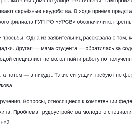
прос жителей дома по улице Текстильная. Там прои
ывают серьёзные неудобства. В ходе приёма предст
ского филиала ГУП РО «УРСВ» обозначили конкретны
 просьбы. Одна из заявительниц рассказала о том, к
адки. Другая — мама студента — обратилась за сод
одой специалист не может найти работу по полученн
, а потом — в никуда. Такие ситуации требуют не ф
кова.
учения. Вопросы, относящиеся к компетенции феде
кина. Проблема трудоустройства молодого специали
вней.