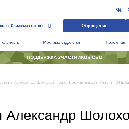
Обращение
тельность
Местные отделения
Приемная
ПОДДЕРЖКА УЧАСТНИКОВ СВО
ственной приемной Председателя Партии
Президиум регионального политического совета
Госдумы Александр Шолохов Подал Документы Для Участия В Пре
ы Александр Шолохо