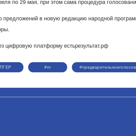
еля по 29 мая, при этом сама процедура голосовани
ор предложений в новую редакцию народной програм
оры.
ез цифровую платформу естьрезультат.рф
ПГЕР
#пг
#предварительноеголосо