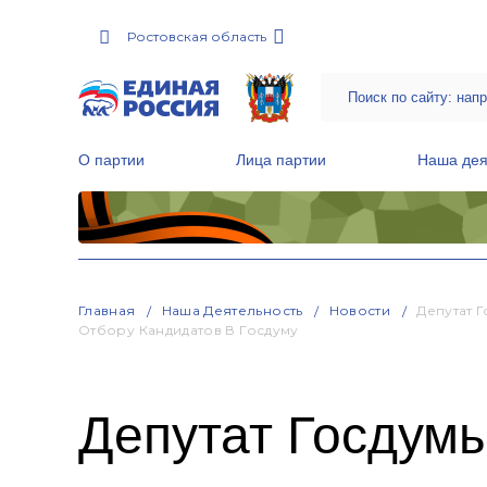
Ростовская область
О партии
Лица партии
Наша дея
Местные общественные приемные Партии
Руководитель Региональной обще
Народная программа «Единой России»
Главная
Наша Деятельность
Новости
Депутат 
Отбору Кандидатов В Госдуму
Депутат Госдум