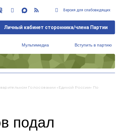
Версия для слабовидящих
Личный кабинет сторонника/члена Партии
Мультимедиа
Вступить в партию
Региональный исполнительный комитет
дварительном Голосовании «Единой России» По
в подал