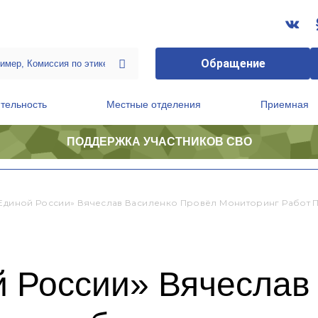
Обращение
тельность
Местные отделения
Приемная
ПОДДЕРЖКА УЧАСТНИКОВ СВО
ственной приемной Председателя Партии
Президиум регионального политического совета
«Единой России» Вячеслав Василенко Провёл Мониторинг Работ
й России» Вячеслав