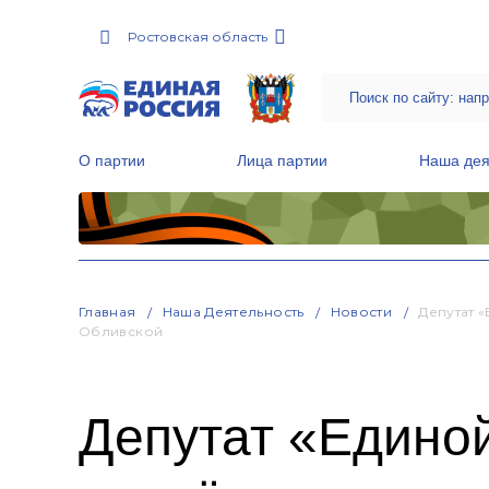
Ростовская область
О партии
Лица партии
Наша дея
Местные общественные приемные Партии
Руководитель Региональной обще
Народная программа «Единой России»
Главная
Наша Деятельность
Новости
Депутат 
Обливской
Депутат «Едино