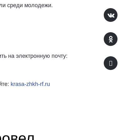
сли среди молодежи.
ить на электронную почту:
йте:
krasa-zhkh-rf.ru
ровел