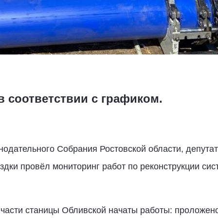
 соответствии с графиком.
нодательного Собрания Ростовской области, депута
ездки провёл мониторинг работ по реконструкции си
части станицы Обливской начаты работы: проложено