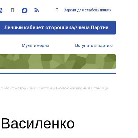
Версия для слабовидящих
Личный кабинет сторонника/члена Партии
Мультимедиа
Вступить в партию
Региональный исполнительный комитет
 По Реконструкции Системы Водоснабжения Станицы
 Василенко