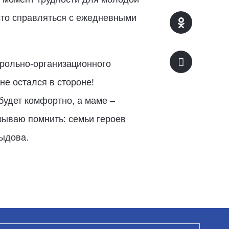
сто справляться с ежедневными
трольно-организационного
е остался в стороне!
будет комфортно, а маме –
изываю помнить: семьи героев
ыдова.