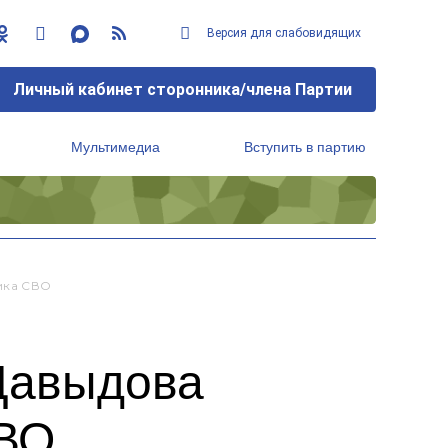
Версия для слабовидящих
Личный кабинет сторонника/члена Партии
Мультимедиа
Вступить в партию
Региональный исполнительный комитет
ика СВО
Давыдова
СВО