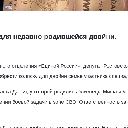
 для недавно родившейся двойни.
ного отделения «Единой России», депутат Ростовско
брести коляску для двойни семье участника специа
анка Дарья, у которой родились близнецы Миша и Кс
нии боевой задачи в зоне СВО. Ответственность за 
.
ья Давыдова пообещала поддерживать её. На данный