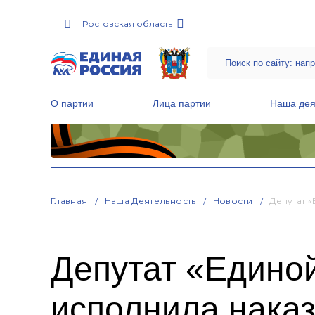
Ростовская область
О партии
Лица партии
Наша дея
Местные общественные приемные Партии
Руководитель Региональной обще
Народная программа «Единой России»
Главная
Наша Деятельность
Новости
Депутат 
Депутат «Едино
исполнила нака