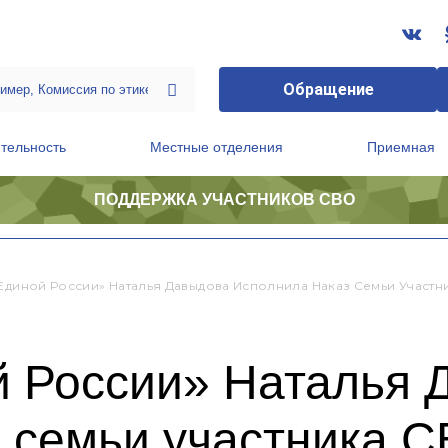
Обращение
тельность
Местные отделения
Приемная
ПОДДЕРЖКА УЧАСТНИКОВ СВО
ственной приемной Председателя Партии
Президиум регионального политического совета
«Единой России» Наталья Давыдова Исполнила Наказ Семьи Участн
й России» Наталья 
з семьи участника 