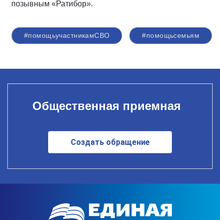
позывным «Ратибор».
#помощьучастникамСВО
#помощьсемьям
Общественная приемная
Создать обращение