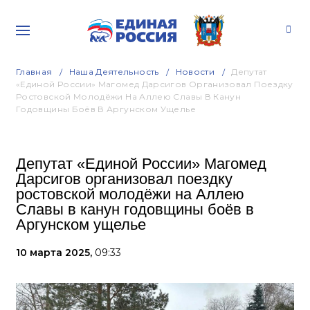
Главная
Наша Деятельность
Новости
Депутат
«Единой России» Магомед Дарсигов Организовал Поездку
Ростовской Молодёжи На Аллею Славы В Канун
Годовщины Боёв В Аргунском Ущелье
Депутат «Единой России» Магомед
Дарсигов организовал поездку
ростовской молодёжи на Аллею
Славы в канун годовщины боёв в
Аргунском ущелье
10 марта 2025,
09:33