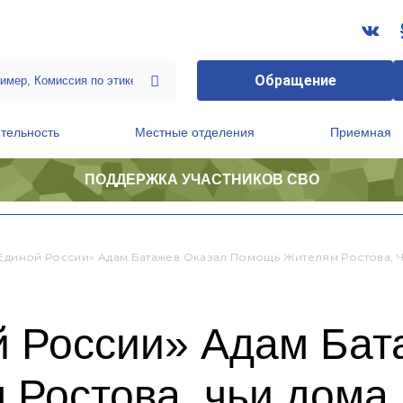
Обращение
тельность
Местные отделения
Приемная
ПОДДЕРЖКА УЧАСТНИКОВ СВО
ственной приемной Председателя Партии
Президиум регионального политического совета
«Единой России» Адам Батажев Оказал Помощь Жителям Ростова, 
й России» Адам Бат
Ростова, чьи дома 