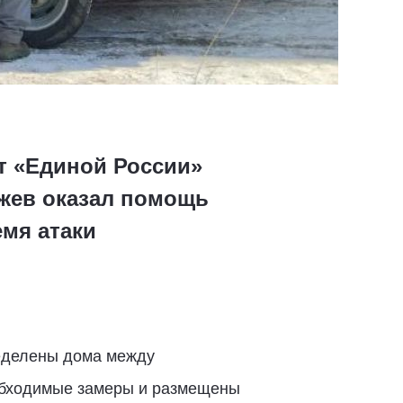
т «Единой России»
жев оказал помощь
емя атаки
еделены дома между
еобходимые замеры и размещены