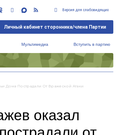
Версия для слабовидящих
Личный кабинет сторонника/члена Партии
Мультимедиа
Вступить в партию
Региональный исполнительный комитет
Чьи Дома Пострадали От Вражеской Атаки
ажев оказал
пострадали от