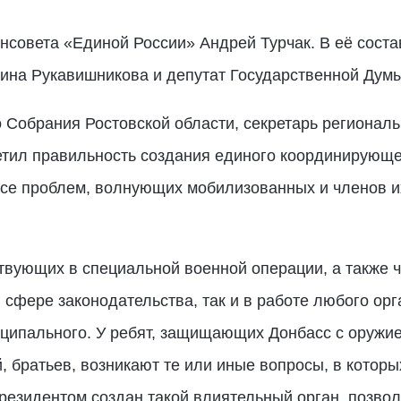
енсовета «Единой России» Андрей Турчак. В её сост
рина Рукавишникова и депутат Государственной Дум
 Собрания Ростовской области, секретарь регионал
тил правильность создания единого координирующег
ксе проблем, волнующих мобилизованных и членов и
твующих в специальной военной операции, а также 
 сфере законодательства, так и в работе любого орг
ципального. У ребят, защищающих Донбасс с оружием 
, братьев, возникают те или иные вопросы, в которы
Президентом создан такой влиятельный орган, позво