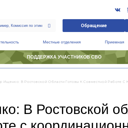
Обращение
тельность
Местные отделения
Приемная
ПОДДЕРЖКА УЧАСТНИКОВ СВО
ственной приемной Председателя Партии
Президиум регионального политического совета
р Ищенко: В Ростовской Области Готовы К Совместной Работе 
о: В Ростовской об
те с координационн