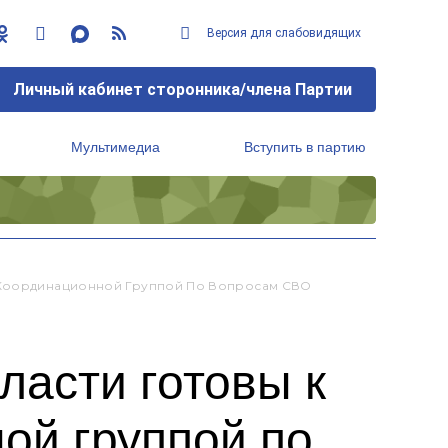
Версия для слабовидящих
Личный кабинет сторонника/члена Партии
Мультимедиа
Вступить в партию
Региональный исполнительный комитет
С Координационной Группой По Вопросам СВО
ласти готовы к
ой группой по