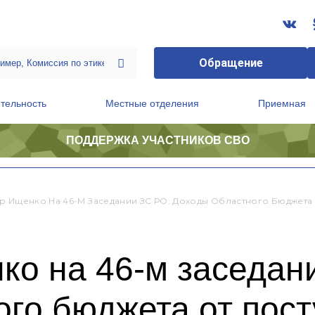
Обращение
тельность
Местные отделения
Приемная
ПОДДЕРЖКА УЧАСТНИКОВ СВО
ственной приемной Председателя Партии
Президиум регионального политического совета
р Ищенко На 46-М Заседании ЗС РО: Доходы Областного Бюджет
ко на 46-м заседан
го бюджета от пост