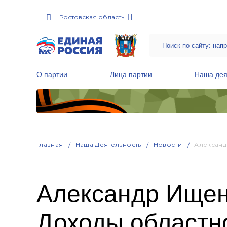
Ростовская область
О партии
Лица партии
Наша дея
Местные общественные приемные Партии
Руководитель Региональной обще
Народная программа «Единой России»
Главная
Наша Деятельность
Новости
Александ
Александр Ищен
Доходы областно