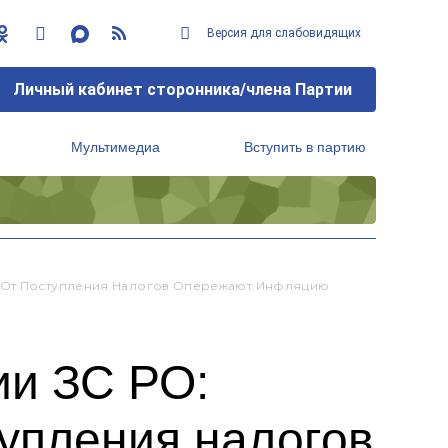
Версия для слабовидящих
Личный кабинет сторонника/члена Партии
Мультимедиа
Вступить в партию
Региональный исполнительный комитет
а От Поступления Налогов Опережают Инфляцию
ии ЗС РО:
упления налогов