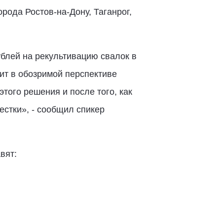
ода Ростов-на-Дону, Таганрог,
блей на рекультивацию свалок в
лит в обозримой перспективе
того решения и после того, как
стки», - сообщил спикер
вят: