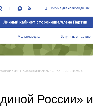
Версия для слабовидящих
Личный кабинет сторонника/члена Партии
Мультимедиа
Вступить в партию
Региональный исполнительный комитет
трогорский Присоединились К Экоакции «Чистые
Единой России» и