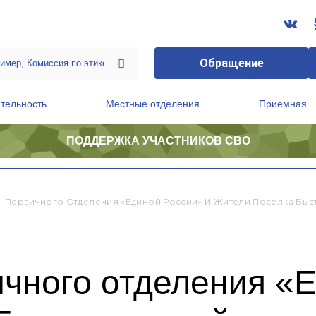
Обращение
тельность
Местные отделения
Приемная
ПОДДЕРЖКА УЧАСТНИКОВ СВО
ственной приемной Председателя Партии
Президиум регионального политического совета
ы Первичного Отделения «Единой России» И Жители Поселка Быс
чного отделения «