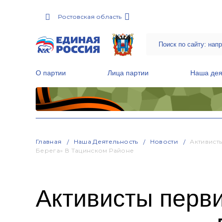
Ростовская область
О партии
Лица партии
Наша дея
Местные общественные приемные Партии
Руководитель Региональной обще
Народная программа «Единой России»
Главная
Наша Деятельность
Новости
Активист
Берега» В Тацинском Районе
Активисты перви