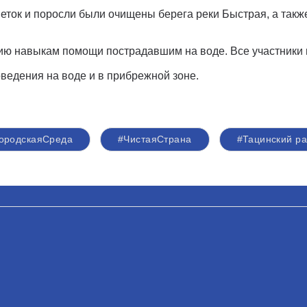
 веток и поросли были очищены берега реки Быстрая, а так
нию навыкам помощи пострадавшим на воде. Все участник
оведения на воде и в прибрежной зоне.
ородскаяСреда
#ЧистаяСтрана
#Тацинский р