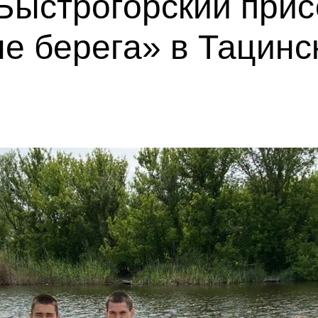
Быстрогорский прис
е берега» в Тацинс